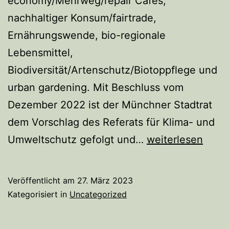
economy/Mehrweg/repair Cafés,
nachhaltiger Konsum/fairtrade,
Ernährungswende, bio-regionale
Lebensmittel,
Biodiversität/Artenschutz/Biotoppflege und
urban gardening. Mit Beschluss vom
Dezember 2022 ist der Münchner Stadtrat
dem Vorschlag des Referats für Klima- und
Stadt
Umweltschutz gefolgt und…
weiterlesen
erhöht
Fördervolumen
Veröffentlicht am
27. März 2023
Kategorisiert in
Uncategorized