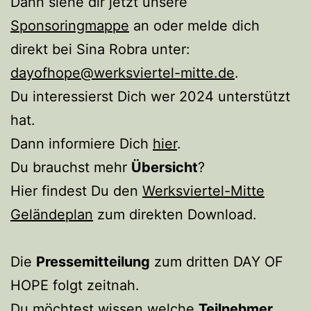
Dann siehe dir jetzt unsere
Sponsoringmappe
an oder melde dich
direkt bei Sina Robra unter:
dayofhope@werksviertel-mitte.de
.
Du interessierst Dich wer 2024 unterstützt
hat.
Dann informiere Dich
hie
r
.
Du brauchst mehr
Übersicht
?
Hier findest Du den
Werksviertel-Mitte
Geländeplan
zum direkten Download.
Die
Pressemitteilung
zum dritten DAY OF
HOPE folgt zeitnah.
Du möchtest wissen welche
Teilnehmer