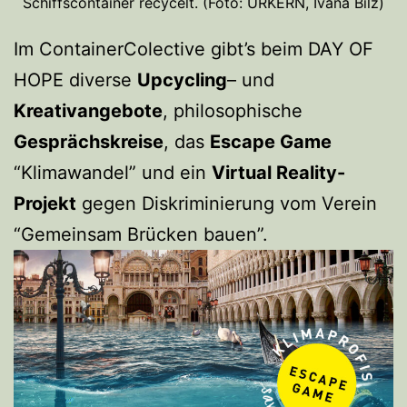
Schiffscontainer recycelt. (Foto: URKERN, Ivana Bilz)
Im ContainerColective gibt’s beim DAY OF
HOPE diverse
Upcycling
– und
Kreativangebote
, philosophische
Gesprächskreise
, das
Escape Game
“Klimawandel” und ein
Virtual Reality-
Projekt
gegen Diskriminierung vom Verein
“Gemeinsam Brücken bauen”.