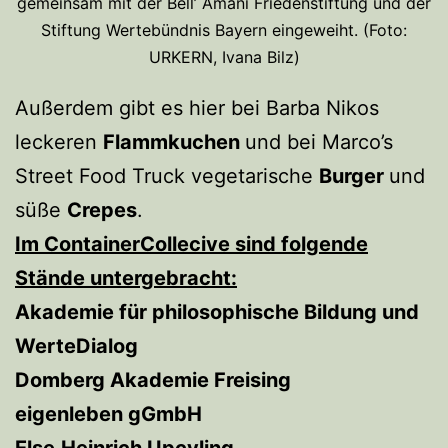
gemeinsam mit der Bell’ Amani Friedenstiftung und der
Stiftung Wertebündnis Bayern eingeweiht. (Foto:
URKERN, Ivana Bilz)
Außerdem gibt es hier bei Barba Nikos
leckeren
Flammkuchen
und bei Marco’s
Street Food Truck vegetarische
Burger
und
süße
Crepes
.
Im ContainerCollecive sind folgende
Stände untergebracht:
Akademie für philosophische Bildung und
WerteDialog
Domberg Akademie Freising
eigenleben gGmbH
Else
Heinrich Upcyling