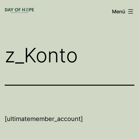
Zum
Menü
Inhalt
springen
z_Konto
[ultimatemember_account]